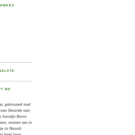
LOWERS
NSLATE
UT ME
aar, getrouwd met
van Desirée van
s hondje Boris
sen, wonen we in
je in Noord-
al heel lang