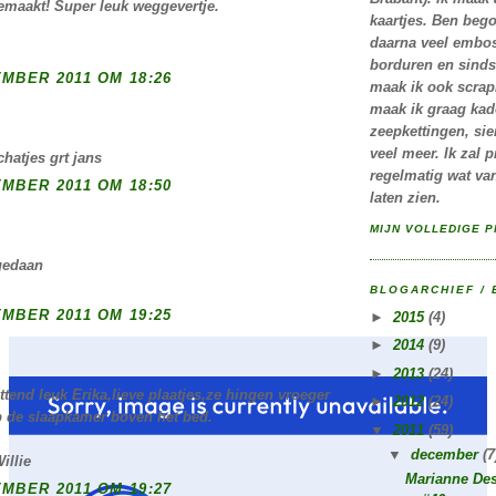
gemaakt! Super leuk weggevertje.
kaartjes. Ben beg
daarna veel embos
borduren en sinds
MBER 2011 OM 18:26
maak ik ook scrap
maak ik graag kad
zeepkettingen, si
veel meer. Ik zal 
chatjes grt jans
regelmatig wat van
MBER 2011 OM 18:50
laten zien.
MIJN VOLLEDIGE P
gedaan
BLOGARCHIEF /
MBER 2011 OM 19:25
►
2015
(4)
►
2014
(9)
►
2013
(24)
ttend leuk Erika,lieve plaatjes,ze hingen vroeger
►
2012
(24)
p de slaapkamer boven het bed.
▼
2011
(59)
▼
december
(7
illie
Marianne De
MBER 2011 OM 19:27