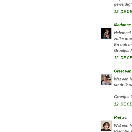
geweldig!
12 DECE
Marianne 
Helemaal 
zulke moo
En ook om
Groetjes 
12 DECE
Greet van
Wat een l
vindt ik 
Groetjes 
12 DECE
Riet
zei
Wat een li
Prachtig 