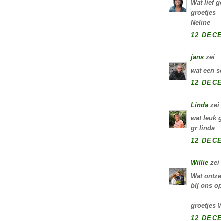
Wat lief 
groetjes
Neline
12 DECE
jans
zei
wat een s
12 DECE
Linda
zei
wat leuk 
gr linda
12 DECE
Willie
zei
Wat ontze
bij ons o
groetjes W
12 DECE