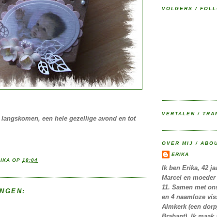
VOLGERS / FOL
VERTALEN / TRA
 langskomen, een hele gezellige avond en tot
OVER MIJ / ABO
ERIKA
IKA
OP
18:04
Ik ben Erika, 42 j
Marcel en moeder 
11. Samen met on
NGEN:
en 4 naamloze vis
Almkerk (een dorp
Brabant). Ik maak 