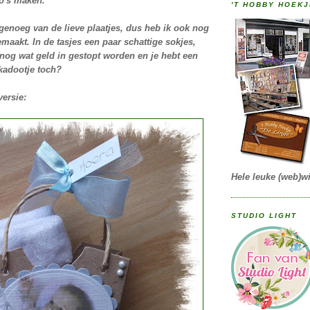
to's maken.
'T HOBBY HOEKJ
genoeg van de lieve plaatjes, dus heb ik ook nog
maakt. In de tasjes een paar schattige sokjes,
 nog wat geld in gestopt worden en je hebt een
kadootje toch?
versie:
Hele leuke (web)wi
STUDIO LIGHT