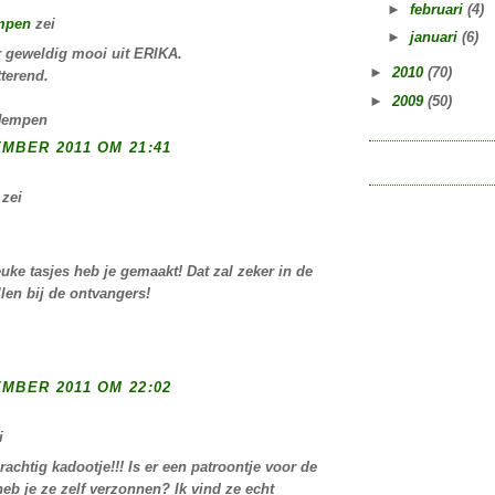
►
februari
(4)
mpen
zei
►
januari
(6)
er geweldig mooi uit ERIKA.
►
2010
(70)
tterend.
►
2009
(50)
Hempen
MBER 2011 OM 21:41
zei
euke tasjes heb je gemaakt! Dat zal zeker in de
len bij de ontvangers!
MBER 2011 OM 22:02
i
rachtig kadootje!!! Is er een patroontje voor de
heb je ze zelf verzonnen? Ik vind ze echt