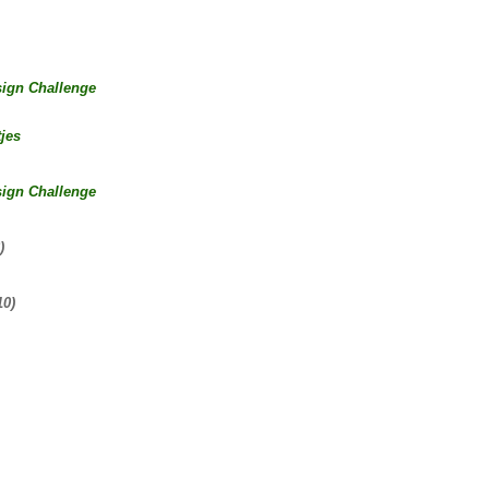
sign Challenge
jes
sign Challenge
)
10)