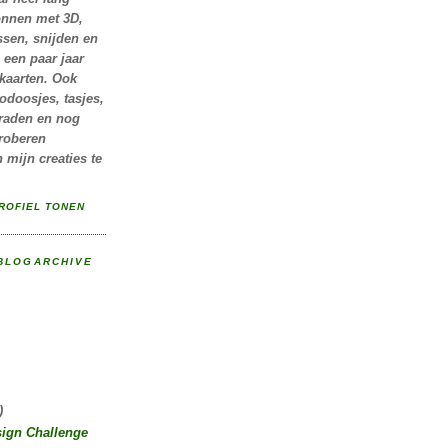
onnen met 3D,
sen, snijden en
 een paar jaar
kaarten. Ook
odoosjes, tasjes,
eraden en nog
proberen
 mijn creaties te
ROFIEL TONEN
 BLOGARCHIVE
)
sign Challenge