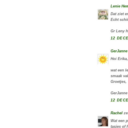
Lenie He
Dat ziet 
Echt schi
Gr Leny 
12 DECE
GerJanne
Hoi Erika,
wat een l
smaak val
Groetjes,
GerJanne
12 DECE
Rachel
ze
Wat een p
tasjes of 