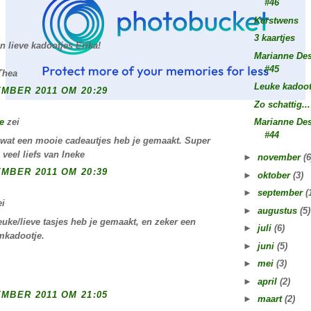
#46
Kerstwens
3 kaartjes
n lieve kadootjes Erika!
Marianne De
#45
Thea
Leuke kadoot
MBER 2011 OM 20:29
Zo schattig...
e
zei
Marianne De
#44
 wat een mooie cadeautjes heb je gemaakt. Super
 veel liefs van Ineke
►
november
(6
MBER 2011 OM 20:39
►
oktober
(3)
►
september
(
i
►
augustus
(5)
euke/lieve tasjes heb je gemaakt, en zeker een
►
juli
(6)
mkadootje.
►
juni
(5)
►
mei
(3)
►
april
(2)
MBER 2011 OM 21:05
►
maart
(2)